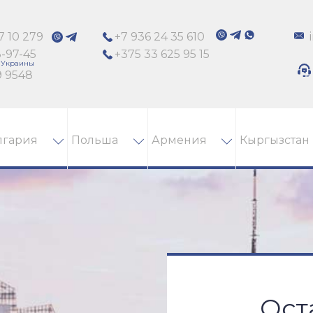
7 10 279
+7 936 24 35 610
3-97-45
+375 33 625 95 15
9 9548
лгария
Польша
Армения
Кыргызстан
Ост