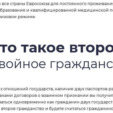
 все страны Евросоюза для постоянного проживания,
образования и квалифицированной медицинской по
звизовом режиме.
то такое втор
двойное гражданс
 отношений государств, наличие двух паспортов ра
анами договоров о взаимном признании вы получит
аться одновременно как гражданин двух государств
торое гражданство и будете считаться гражданином