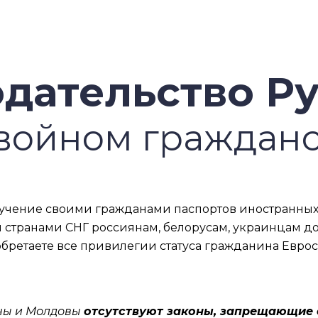
одательство Р
войном граждан
ение своими гражданами паспортов иностранных го
странами СНГ россиянам, белорусам, украинцам до
ретаете все привилегии статуса гражданина Еврос
ины и Молдовы
отсутствуют законы, запрещающие 