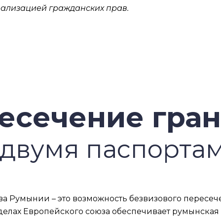
ализацией гражданских прав.
есечение гра
 двумя паспорта
а Румынии – это возможность безвизового пересече
лах Европейского союза обеспечивает румынская I