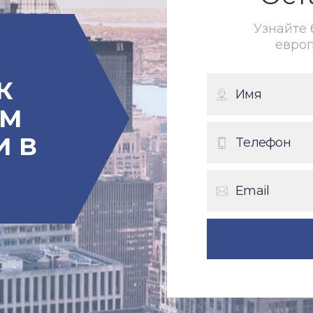
Узнайте
евро
К
АМ
И В